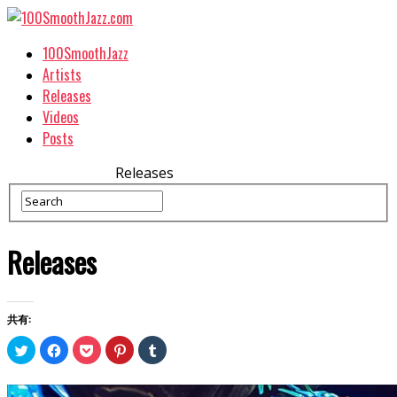
100SmoothJazz
Artists
Releases
Videos
Posts
Releases
Releases
共有:
ク
Facebook
ク
ク
ク
リ
で
リ
リ
リ
ッ
共
ッ
ッ
ッ
ク
有
ク
ク
ク
し
す
し
し
し