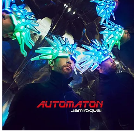
て
る
て
て
て
Twitter
に
Pocket
Pinterest
Tumblr
で
は
で
で
で
共
ク
シ
共
共
有
リ
ェ
有
有
(新
ッ
ア
(新
(新
し
ク
(新
し
し
い
し
し
い
い
ウ
て
い
ウ
ウ
ィ
く
ウ
ィ
ィ
ン
だ
ィ
ン
ン
ド
さ
ン
ド
ド
ウ
い
ド
ウ
ウ
で
(新
ウ
で
で
開
し
で
開
開
き
い
開
き
き
ま
ウ
き
ま
ま
す)
ィ
ま
す)
す)
ン
す)
ド
ウ
で
開
き
ま
す)