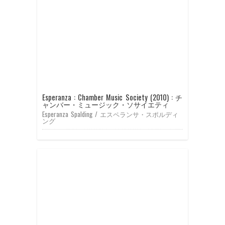
ウ
て
い
ウ
ウ
ィ
く
ウ
ィ
ィ
ン
だ
ィ
ン
ン
ド
さ
ン
ド
ド
ウ
い
ド
ウ
ウ
で
(新
ウ
で
で
開
し
で
開
開
き
い
開
き
き
ま
ウ
き
ま
ま
す)
ィ
ま
す)
す)
ン
す)
ド
ウ
で
開
き
Esperanza : Chamber Music Society (2010) : チ
ま
ャンバー・ミュージック・ソサイエティ
す)
Esperanza Spalding / エスペランサ・スポルディ
ング