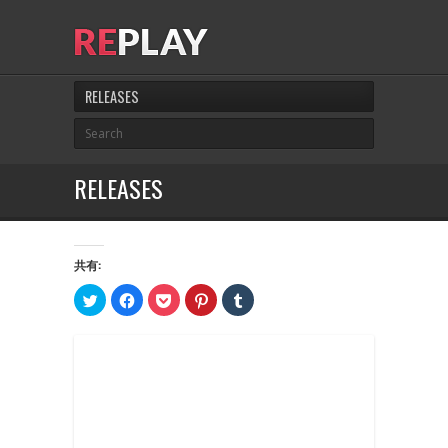
RELEASES
RELEASES
共有:
ク
Facebook
ク
ク
ク
リ
で
リ
リ
リ
ッ
共
ッ
ッ
ッ
ク
有
ク
ク
ク
し
す
し
し
し
て
る
て
て
て
Twitter
に
Pocket
Pinterest
Tumblr
で
は
で
で
で
共
ク
シ
共
共
有
リ
ェ
有
有
(新
ッ
ア
(新
(新
し
ク
(新
し
し
い
し
し
い
い