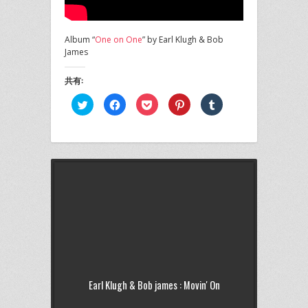
Album “
One on One
” by Earl Klugh & Bob
James
共有:
ク
Facebook
ク
ク
ク
リ
で
リ
リ
リ
ッ
共
ッ
ッ
ッ
ク
有
ク
ク
ク
し
す
し
し
し
て
る
て
て
て
Twitter
に
Pocket
Pinterest
Tumblr
で
は
で
で
で
共
ク
シ
共
共
有
リ
ェ
有
有
(新
ッ
ア
(新
(新
し
ク
(新
し
し
い
し
し
い
い
ウ
て
い
ウ
ウ
ィ
く
ウ
ィ
ィ
ン
だ
ィ
ン
ン
ド
さ
ン
ド
ド
ウ
い
ド
ウ
ウ
で
(新
ウ
で
で
開
し
で
開
開
き
い
開
き
き
ま
ウ
き
ま
ま
Earl Klugh & Bob james : Movin' On
す)
ィ
ま
す)
す)
ン
す)
ド