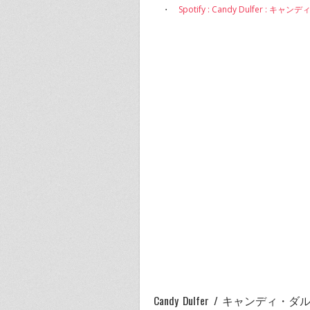
・
Spotify : Candy Dulfer : キ
Candy Dulfer / キャンデ