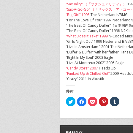
“Saxuality” （『サクシュアリティ』）
199
“Sax-A-Go-Go” （『サックス・ア・ゴ
“Big Girl” 1995
The Netherlands/BMG
“For The Love Of You” 1997 Nederland
“The Best Of Candy Dulfer”（日本国内
“The Best Of Candy Dulfer” 1998 N2K Inc
“What Does It Take” 1999
N-Coded Musi
“Girls Night Out” 1999 Nederland B.V./
“Live In Amsterdam ” 2001 The Nether
“Dulfer & Dulfer” with her father Hans D
“Right In My Soul” 2003 Eagle
“Live At Montreux 2002” 2005 Eagle
“Candy Store” 2007
Heads Up
“Funked Up & Chilled Out”
2009 Heads 
“Crazy” 2011 In-Akustik
共有:
ク
Facebook
ク
ク
ク
リ
で
リ
リ
リ
ッ
共
ッ
ッ
ッ
ク
有
ク
ク
ク
し
す
し
し
し
て
る
て
て
て
Twitter
に
Pocket
Pinterest
Tumblr
で
は
で
で
で
共
ク
シ
共
共
RELEASES
有
リ
ェ
有
有