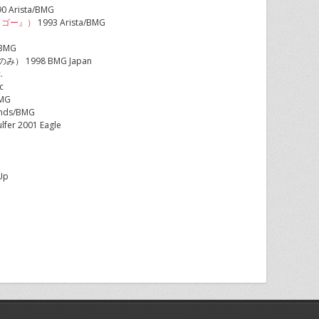
0 Arista/BMG
ー・ゴー』）
1993 Arista/BMG
/BMG
版のみ） 1998 BMG Japan
.
c
BMG
lands/BMG
ulfer 2001 Eagle
Up